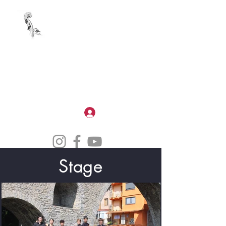
CAMERATA DELS PIRINEUS
Apprendre. Profitez de la musique.
Grandit
Iniciar sessió
Stage